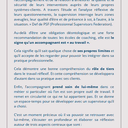
sécurité de leurs interventions auprès de leurs propres
systèmes-clients. A travers l’étude et l’analyse réflexive de
leurs questionnements, la supervision interroge leurs zones
aveugles, leur qualité d’être et de présence à soi, à l’autre, à la
situation. » Def de PSF (Professionnal Supervisors Federation).
Au-delà d’être une obligation déontologique et une forte
recommandation de toutes les écoles de coaching, elle est
le
signe qu’un accompagnant est
« au travail ».
Cela signifie qu’il sait quelque chose de
ses propres limites
et
qu’il accepte de les regarder pour pouvoir les intégrer dans sa
pratique professionnelle.
Cela démontre une bonne compréhension du
rôle de tiers
dans le travail réflexif. Et cette compréhension se développera
d’autant dans sa pratique avec ses clients.
Enfin, l’accompagnant
prend soin de lui-même
dans ce
métier si particulier où l’on est son propre outil de travail. Il
remet en circularité ce qui ne lui appartient pas. Et se donne
un espace-temps pour se développer avec un superviseur qu’il
a choisi.
C’est un moment précieux où il va pouvoir se retrouver avec
lui-même, s’écouter en profondeur et élaborer sa réflexion
autour de trois aspects centraux que sont :